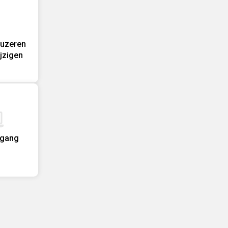
auzeren
ijzigen
egang