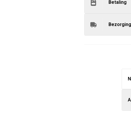
Betaling
Bezorgin
N
A